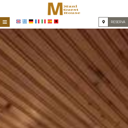
≡
RESERVA
HOGAR
UBICACIÓN
ALOJAMIENTO
INSTALACIONES
GALERÍA DE FOTOS