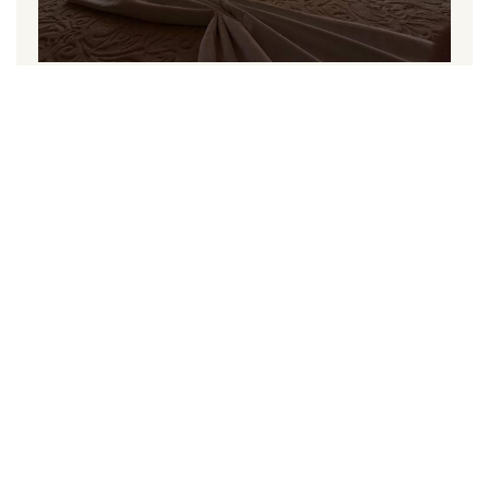
Habitación Doble con Vista al Jardín
2 Personas
20 m²
1 cama doble
RESERVA