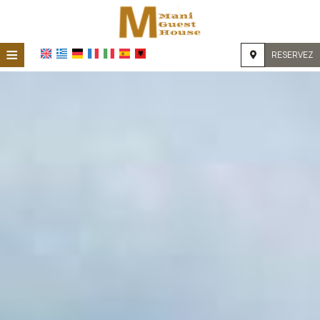
≡
RESERVEZ
MAISON
EMPLACEMENT
HÉBERGEMENT
INSTALLATIONS
GALERIE DE PHOTOS